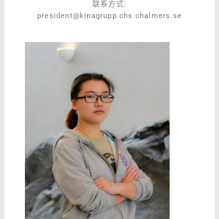
联系方式:
president@kinagrupp.chs.chalmers.se